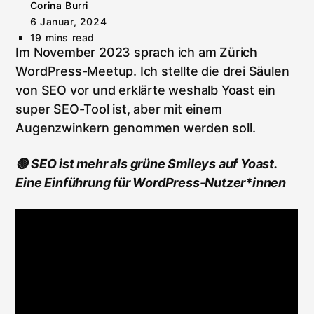
Post
Corina Burri
author:
Post
6 Januar, 2024
published:
Reading
19 mins read
time:
Im November 2023 sprach ich am Zürich
WordPress-Meetup. Ich stellte die drei Säulen
von SEO vor und erklärte weshalb Yoast ein
super SEO-Tool ist, aber mit einem
Augenzwinkern genommen werden soll.
🟢 SEO ist mehr als grüne Smileys auf Yoast.
Eine Einführung für WordPress-Nutzer*innen