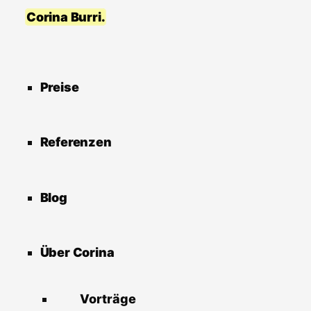
Skip
Corina Burri.
to
content
Preise
Referenzen
Blog
Über Corina
Vorträge